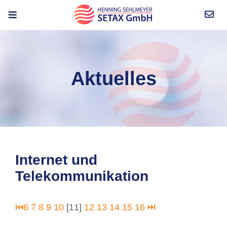
Aktuelles
Internet und
Telekommunikation
⏮
6
7
8
9
10
[11]
12
13
14
15
16
⏭